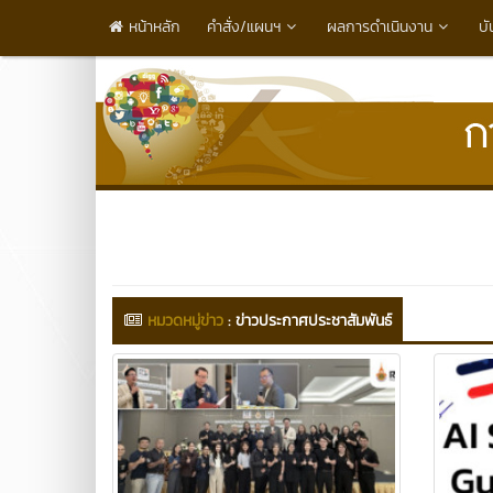
หน้าหลัก
คำสั่ง/แผนฯ
ผลการดำเนินงาน
บั
หมวดหมู่ข่าว
:
ข่าวประกาศประชาสัมพันธ์