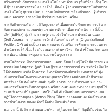
สร้างสรรค์นวัตกรรมและเทคโนโลยี มทร.ล้านนา (พื้นที่ห้วยแก้ว) โดย
มี ผู้ช่วยศาสตราจารย์ ดร.วรจักร์ เมืองใจ ผู้อำนวยการสถาบันถ่ายทอด
เทคโนโลยีสู่ชุมชน เป็นประธานเปิดกิจกรรม พร้อมด้วยคณะผู้บริหาร
และบุคลากรของสถาบันเข้าร่วมอย่างพร้อมเพรียง
การจัดกิจกรรมดังกล่าวมีวัตถุประสงค์เพื่อยกระดับศักยภาพการบริหาร
จัดการองค์กรตามเกณฑ์คุณภาพการศึกษาเพื่อการดำเนินการที่เป็น
เลิศ (EdPEx) มุ่งสร้างความรู้ความเข้าใจด้านการประเมินตนเอง
(Self-Assessment) และการจัดทำโครงร่างองค์กร (Organizational
Profile : OP) อย่างเป็นระบบ ตลอดจนส่งเสริมการพัฒนากระบวนการ
ดำเนินงานให้เชื่อมโยงกับยุทธศาสตร์มหาวิทยาลัย ตัวชี้วัดองค์กร และ
การพัฒนาศักยภาพบุคลากรอย่างเป็นรูปธรรม
ภายในกิจกรรมมีการบรรยายและแลกเปลี่ยนเรียนรู้ในหัวข้อ “จากแผน
ความเป็นเลิศสู่การปฏิบัติ” โดย ผู้ช่วยศาสตราจารย์ ดร.วรจักร์ เมืองใจ
ได้ถ่ายทอดแนวคิดด้านการบริหารจัดการองค์กรเชิงยุทธศาสตร์ มุ่ง
เน้นการเชื่อมโยงภาระงานของบุคลากรให้สอดคล้องกับตัวชี้วัดของ
มหาวิทยาลัย ทั้งในด้านผลสัมฤทธิ์ของงาน การบริหารงบประมาณ
และการพัฒนาทรัพยากรบุคคล พร้อมนำเสนอแนวทางการประยุกต์ใช้
ระบบวิเคราะห์ข้อมูลและเทคโนโลยี AI เพื่อสนับสนุนการจัดทำแผน
ปฏิบัติการรายบุคคล (Action Plan) ให้สามารถตอบสนองต่อเป้าหมาย
การดำเนินงานขององค์กรได้อย่างมีประสิทธิภาพ
นอกจากนี้ ยังมีการถ่ายทอดองค์ความรู้ในประเด็นสำคัญที่เกี่ยวข้องกับ