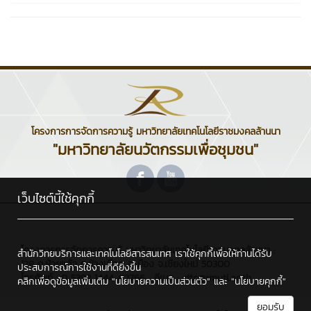
โครงการการจัดการความรู้ มหาวิทยาลัยเทคโนโลยีราชมงคลล้านนา
"มหาวิทยาลัยนวัตกรรมเพื่อชุมชน"
เว็บไซต์นี้ใช้คุกกี้
โครงการการจัดการความรู้ มหาวิทยาลัยเทคโนโลยีราชมงคลล้านนา :
สำนักวิทยบริการและเทคโนโลยีสารสนเทศ เราใช้คุกกี้เพื่อให้ท่านได้รับ
128 ถ.ห้วยแก้ว ต.ช้างเผือก อ.เมือง จ.เชียงใหม่ 50300
ประสบการณ์การใช้งานที่ดียิ่งขึ้น
โทรศัพท์ : 0 5392 1444 #2766 , อีเมล : cttc@rmutl.ac.th
คลิกเพื่อดูข้อมูลเพิ่มเติม
"นโยบายความเป็นส่วนตัว"
และ
"นโยบายคุกกี้"
ยอมรับ