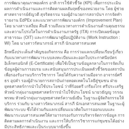
การพัฒนาคุณภาพองค์กร อาทิ การใช้ตัวชี้วัด (KPI) เพื่อการประเมิน
ผลการดำเนินงานและการติดตามผลสัมฤทธิ์ของหน่วยงาน โดย ผู้ช่วย
ศาสตราจารย์ธัญวดี สุจริตธรรม รองผู้อำนวยการสถาบันฯ การจัดทำ
รายงาน EdPEx และแนวทางการพัฒนาองค์กร (Improvement Plan)
โดย นางสาวเสงี่ยม คืนดี รวมถึงแนวทางการดำเนินงานด้านคุณธรรม
และความโปร่งใสในการดำเนินงานภาครัฐ (ITA) การเปิดเผยข้อมูล
สาธารณะ (OIT) และการพัฒนาคู่มือปฏิบัติงาน (Work Instruction :
WI) โดย นางสาวรัตนาภรณ์ สารภี นักเอกสารสนเทศ
อีกหนึ่งประเด็นสำคัญของกิจกรรม คือ การร่วมแลกเปลี่ยนเรียนรู้เกี่ยว
กับแนวทางการพัฒนาระบบลงทะเบียนและออกใบประกาศนียบัตร
อิเล็กทรอนิกส์ (E-Certificate) เพื่อใช้เป็นฐานข้อมูลกลางในการจัดเก็บ
ข้อมูลผู้ผ่านการอบรม และสนับสนุนการประเมินผลตัวชี้วัดของสถาบัน
เพื่อรองรับงานบริการวิชาการ โดยได้รับความร่วมมือจาก อาจารย์ศรี
ธร อุปคำ รองผู้อำนวยการสถาบันถ่ายทอดเทคโนโลยีสู่ชุมชน ฝ่าย
ยุทธศาสตร์การนำไปใช้ประโยชน์ ว่าที่ร้อยตรี เกรียงไกร ศรีประเสริฐ
หัวหน้ากลุ่มงานยุทธศาสตร์การนำไปใช้ประโยชน์ นายวธัญญู วรรณ
พรหม หัวหน้ากลุ่มงานยุทธศาสตร์ความยั่งยืน ในฐานะผู้จัดกิจกรรมให้
บริการ ร่วมกับ นางสาวรัตนาภรณ์ สารภี นักเอกสารสนเทศ ในฐานะผู้
พัฒนาระบบ ซึ่งได้ร่วมกันแลกเปลี่ยนแนวคิดในการออกแบบและ
พัฒนาระบบสารสนเทศให้สามารถรองรับการบริหารจัดการข้อมูล การ
ติดตามผลการดำเนินงาน และการให้บริการวิชาการแก่ชุมชนได้อย่าง
มีประสิทธิภาพและเป็นระบบมากยิ่งขึ้น