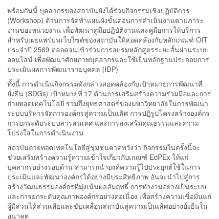
พร้อมกันนี้ บุคลากรของสถาบันยังได้ร่วมกิจกรรมเชิงปฏิบัติการ
(Workshop) ด้านการจัดทำแผนผังขั้นตอนการดำเนินงานตามภาระ
งานของหน่วยงาน เพื่อพัฒนาคู่มือปฏิบัติงานและคู่มือการให้บริการ
สำหรับเผยแพร่บนเว็บไซต์ของสถาบันให้สอดคล้องกับหลักเกณฑ์ OIT
ประจำปี 2569 ตลอดจนเข้าร่วมการอบรมหลักสูตรระยะสั้นผ่านระบบ
ออนไลน์ เพื่อพัฒนาศักยภาพบุคลากรและใช้เป็นหลักฐานประกอบการ
ประเมินผลการพัฒนารายบุคคล (IDP)
ทั้งนี้ การดำเนินกิจกรรมดังกล่าวสอดคล้องกับเป้าหมายการพัฒนาที่
ยั่งยืน (SDGs) เป้าหมายที่ 17 ด้านการเสริมสร้างความร่วมมือและการ
ถ่ายทอดเทคโนโลยี รวมถึงยุทธศาสตร์ของมหาวิทยาลัยในการพัฒนา
ระบบบริหารจัดการองค์กรสู่ความเป็นเลิศ การปฏิรูปโครงสร้างองค์กร
การยกระดับระบบสารสนเทศ และการส่งเสริมคุณธรรมและความ
โปร่งใสในการดำเนินงาน
สถาบันถ่ายทอดเทคโนโลยีสู่ชุมชนคาดหวังว่า กิจกรรมในครั้งนี้จะ
ช่วยเสริมสร้างความรู้ความเข้าใจเกี่ยวกับเกณฑ์ EdPEx ให้แก่
บุคลากรอย่างรอบด้าน สามารถนำองค์ความรู้ไปประยุกต์ใช้ในการ
ประเมินและพัฒนาองค์กรได้อย่างมีประสิทธิภาพ อันจะนำไปสู่การ
สร้างวัฒนธรรมองค์กรที่มุ่งเน้นผลสัมฤทธิ์ การทำงานอย่างเป็นระบบ
และการยกระดับคุณภาพองค์กรอย่างต่อเนื่อง เพื่อสร้างความเชื่อมั่นแก่
ผู้มีส่วนได้ส่วนเสียและขับเคลื่อนสถาบันสู่ความเป็นเลิศอย่างยั่งยืนใน
อนาคต