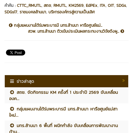
,
,
,
,
,
,
,
,
คำค้น :
CTTC_RMUTL
สถช
RMUTL
KM2569
EdPEx
ITA
OIT
SDGs
,
,
SDGs17
ราชมงคลล้านนา
บริหารองค์กรสู่ความเป็นเลิศ
กลุ่มแผนงานใต้ร่มพระบารมี มทร.ล้านนา หารือศูนย์แม่...
สวพ. มทร.ล้านนา ติวเข้มประเมินผลกระทบงานวิจัยดึงผู...
ข่าวล่าสุด
สถช. จัดกิจกรรม KM ครั้งที่ 1 ประจำปี 2569 ขับเคลื่อน
องค...
กลุ่มแผนงานใต้ร่มพระบารมี มทร.ล้านนา หารือศูนย์แม่สา
ใหม่...
มทร.ล้านนา 6 พื้นที่ ผนึกกำลัง ขับเคลื่อนการพัฒนางาน
ด้าน...