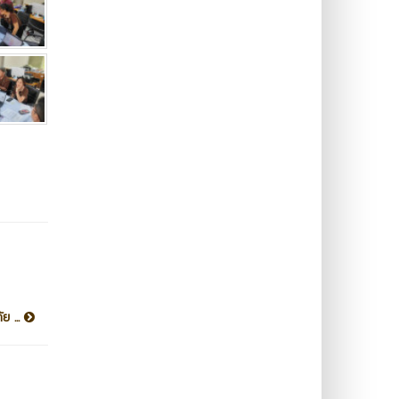
ย ...