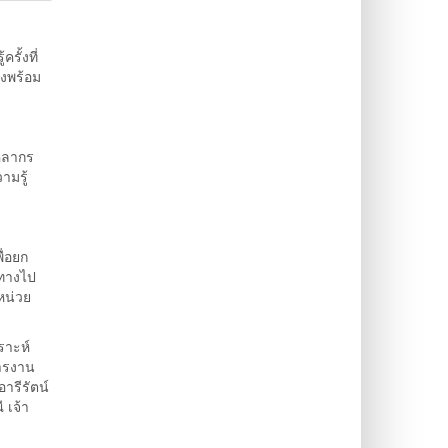
ั้งที่
งพร้อม
ุคลากร
ามรู้
ื่อยก
ทางไป
หน่วย
ราะห์
ารงาน
ารีรัตน์
 เจ้า