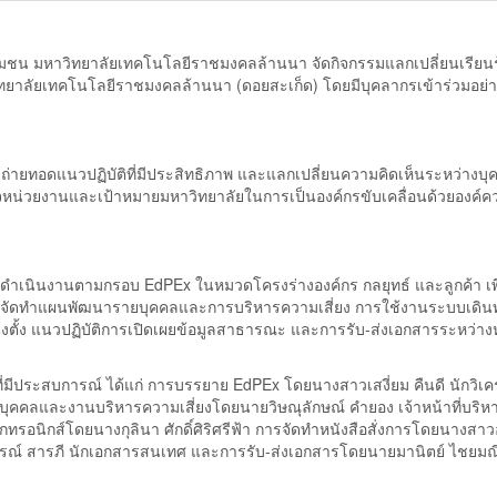
ชุมชน มหาวิทยาลัยเทคโนโลยีราชมงคลล้านนา จัดกิจกรรมแลกเปลี่ยนเรียนรู้คร
ทยาลัยเทคโนโลยีราชมงคลล้านนา (ดอยสะเก็ด) โดยมีบุคลากรเข้าร่วมอย่า
ร ถ่ายทอดแนวปฏิบัติที่มีประสิทธิภาพ และแลกเปลี่ยนความคิดเห็นระหว่างบ
จหน่วยงานและเป้าหมายมหาวิทยาลัยในการเป็นองค์กรขับเคลื่อนด้วยองค์คว
ดำเนินงานตามกรอบ EdPEx ในหมวดโครงร่างองค์กร กลยุทธ์ และลูกค้า เพ
ารจัดทำแผนพัฒนารายบุคคลและการบริหารความเสี่ยง การใช้งานระบบเดิน
ต่งตั้ง แนวปฏิบัติการเปิดเผยข้อมูลสาธารณะ และการรับ-ส่งเอกสารระหว่าง
ีประสบการณ์ ได้แก่ การบรรยาย EdPEx โดยนางสาวเสงี่ยม คืนดี นักวิเค
และงานบริหารความเสี่ยงโดยนายวิษณุลักษณ์ คำยอง เจ้าหน้าที่บริห
นิกส์โดยนางกุลินา ศักดิ์ศิริศรีฟ้า การจัดทำหนังสือสั่งการโดยนางสาวอ
ณ์ สารภี นักเอกสารสนเทศ และการรับ-ส่งเอกสารโดยนายมานิตย์ ไชยมณี