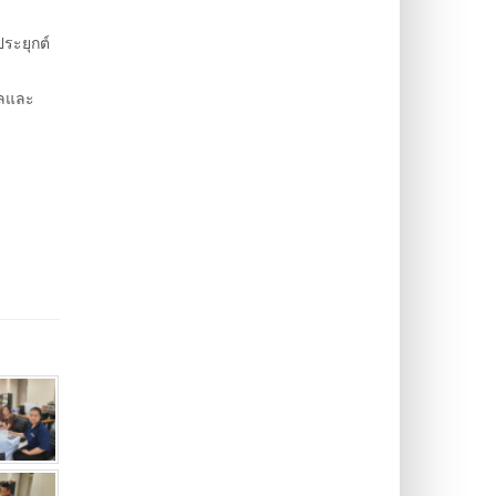
ระยุกต์
าลและ