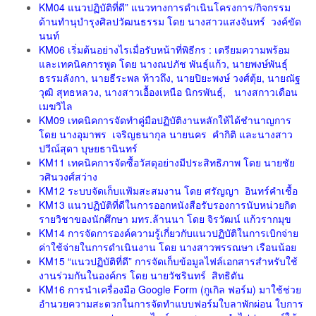
KM04 แนวปฏิบัติที่ดี” แนวทางการดำเนินโครงการ/กิจกรรม
ด้านทำนุบำรุงศิลปวัฒนธรรม โดย นางสาวแสงจันทร์ วงค์ขัด
นนท์
KM06 เริ่มต้นอย่างไรเมื่อรับหน้าที่พิธีกร : เตรียมความพร้อม
และเทคนิคการพูด โดย นางณปภัช พันธุ์แก้ว, นายพงษ์พันธุ์
ธรรมลังกา, นายธีระพล ท้าวถึง, นายปิยะพงษ์ วงศ์ตุ้ย, นายณัฐ
วุฒิ สุทธหลวง, นางสาวเอื้องเหนือ นิกรพันธุ์, นางสกาวเดือน
เมฆวิไล
KM09 เทคนิคการจัดทำคู่มือปฏิบัติงานหลักให้ได้ชำนาญการ
โดย นางอุมาพร เจริญธนากุล นายนคร คำกิติ และนางสาว
ปวีณ์สุดา บุษยธานินทร์
KM11 เทคนิคการจัดซื้อวัสดุอย่างมีประสิทธิภาพ โดย นายชัย
วศินวงศ์สว่าง
KM12 ระบบจัดเก็บแฟ้มสะสมงาน โดย ศรัญญา อินทร์คำเชื้อ
KM13 แนวปฏิบัติที่ดีในการออกหนังสือรับรองการนับหน่วยกิต
รายวิชาของนักศึกษา มทร.ล้านนา โดย จิรวัฒน์ แก้วรากมุข
KM14 การจัดการองค์ความรู้เกี่ยวกับแนวปฏิบัติในการเบิกจ่าย
ค่าใช้จ่ายในการดำเนินงาน โดย นางสาวพรรณษา เรือนน้อย
KM15 “แนวปฏิบัติที่ดี” การจัดเก็บข้อมูลไฟล์เอกสารสำหรับใช้
งานร่วมกันในองค์กร โดย นายวัชรินทร์ สิทธิตัน
KM16 การนำเครื่องมือ Google Form (กูเกิล ฟอร์ม) มาใช้ช่วย
อำนวยความสะดวกในการจัดทำแบบฟอร์มใบลาพักผ่อน ใบการ