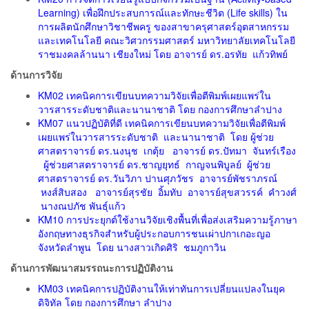
Learning) เพื่อฝึกประสบการณ์และทักษะชีวิต (Life skills) ใน
การผลิตนักศึกษาวิชาชีพครู ของสาขาครุศาสตร์อุตสาหกรรม
และเทคโนโลยี คณะวิศวกรรมศาสตร์ มหาวิทยาลัยเทคโนโลยี
ราชมงคลล้านนา เชียงใหม่ โดย อาจารย์ ดร.อรทัย แก้วทิพย์
ด้านการวิจัย
KM02 เทคนิคการเขียนบทความวิจัยเพื่อตีพิมพ์เผยแพร่ใน
วารสารระดับชาติและนานาชาติ โดย กองการศึกษาลำปาง
KM07 แนวปฏิบัติที่ดี เทคนิคการเขียนบทความวิจัยเพื่อตีพิมพ์
เผยแพร่ในวารสารระดับชาติ และนานาชาติ โดย ผู้ช่วย
ศาสตราจารย์ ดร.นงนุช เกตุ้ย อาจารย์ ดร.ปัทมา จันทร์เรือง
ผู้ช่วยศาสตราจารย์ ดร.ชาญยุทธ์ กาญจนพิบูลย์ ผู้ช่วย
ศาสตราจารย์ ดร.วันวิภา ปานศุภวัชร อาจารย์พัชราภรณ์
หงส์สิบสอง อาจารย์สุรชัย อิ้มทับ อาจารย์สุขสวรรค์ คำวงศ์
นางณปภัช พันธุ์แก้ว
KM10 การประยุกต์ใช้งานวิจัยเชิงพื้นที่เพื่อส่งเสริมความรู้ภาษา
อังกฤษทางธุรกิจสำหรับผู้ประกอบการชนเผ่าปกาเกอะญอ
จังหวัดลำพูน โดย นางสาวเกิดศิริ ชมภูกาวิน
ด้านการพัฒนาสมรรถนะการปฏิบัติงาน
KM03 เทคนิคการปฏิบัติงานให้เท่าทันการเปลี่ยนแปลงในยุค
ดิจิทัล โดย กองการศึกษา ลำปาง