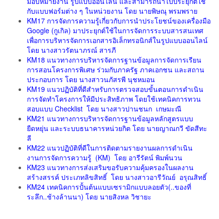
มอบหมายงาน รูปแบบออนไลน์ และสามารถนำไปประยุกต์ใช้
กับแบบฟอร์มต่าง ๆ ในหน่วยงาน โดย นายพิษณุ พรมพราย
KM17 การจัดการความรู้เกี่ยวกับการนำประโยชน์ของเครื่องมือ
Google (กูเกิล) มาประยุกต์ใช้ในการจัดการระบบสารสนเทศ
เพื่อการบริหารจัดการเอกสารอิเล็กทรอนิกส์ในรูปแบบออนไลน์
โดย นางสาวรัตนาภรณ์ สารภี
KM18 แนวทางการบริหารจัดการฐานข้อมูลการจัดการเรียน
การสอนโครงการพิเศษ ร่วมกับภาครัฐ ภาคเอกชน และสถาน
ประกอบการ โดย นางสาวนภัสรพี นุชหมอน
KM19 แนวปฏิบัติที่ดีสำหรับการตรวจสอบขั้นตอนการดำเนิน
การจัดทำโครงการให้มีประสิทธิภาพ โดยใช้เทคนิคการทวน
สอบแบบ Checklist โดย นางสาวปานชนก เกษมะณี
KM21 แนวทางการบริหารจัดการฐานข้อมูลหลักสูตรแบบ
ยืดหยุ่น และระบบธนาคารหน่วยกิต โดย นายญาณกวี ขัดสีทะ
ลี
KM22 แนวปฏิบัติที่ดีในการติดตามรายงานผลการดำเนิน
งานการจัดการความรู้ (KM) โดย อารีรัตน์ พิมพ์นวน
KM23 แนวทางการส่งเสริมขอรับความคุ้มครองในผลงาน
สร้างสรรค์ ประเภทลิขสิทธิ์ โดย นางสาวอารีวัณย์ อรุณสิทธิ์
KM24 เทคนิคการปั้นต้นแบบเซรามิกแบบลอยตัว(..ของที่
ระลึก..ช้างล้านนา) โดย นายสิงหล วิชายะ