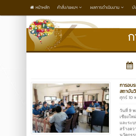
หน้าหลัก
คำสั่ง/แผนฯ
ผลการดำเนินงาน
บั
การอบรม
สถาบันว
ศุกร์ 1
วันที่ 9
เชียงให
และระบบ
สร้างคว
นวัตกรร