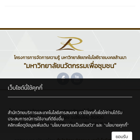
โครงการการจัดการความรู้ มหาวิทยาลัยเทคโนโลยีราชมงคลล้านนา
"มหาวิทยาลัยนวัตกรรมเพื่อชุมชน"
เว็บไซต์นี้ใช้คุกกี้
โครงการการจัดการความรู้ มหาวิทยาลัยเทคโนโลยีราชมงคลล้านนา :
สำนักวิทยบริการและเทคโนโลยีสารสนเทศ เราใช้คุกกี้เพื่อให้ท่านได้รับ
128 ถ.ห้วยแก้ว ต.ช้างเผือก อ.เมือง จ.เชียงใหม่ 50300
ประสบการณ์การใช้งานที่ดียิ่งขึ้น
โทรศัพท์ : 0 5392 1444 #2766 , อีเมล : cttc@rmutl.ac.th
คลิกเพื่อดูข้อมูลเพิ่มเติม
"นโยบายความเป็นส่วนตัว"
และ
"นโยบายคุกกี้"
ยอมรับ