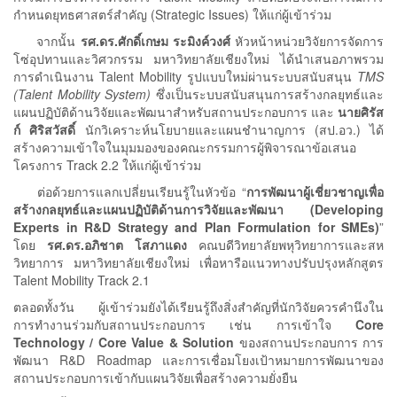
กำหนดยุทธศาสตร์สำคัญ (Strategic Issues) ให้แก่ผู้เข้าร่วม
จากนั้น
รศ.ดร.ศักดิ์เกษม ระมิงค์วงศ์
หัวหน้าหน่วยวิจัยการจัดการ
โซ่อุปทานและวิศวกรรม มหาวิทยาลัยเชียงใหม่ ได้นำเสนอภาพรวม
การดำเนินงาน Talent Mobility รูปแบบใหม่ผ่านระบบสนับสนุน
TMS
(Talent Mobility System)
ซึ่งเป็นระบบสนับสนุนการสร้างกลยุทธ์และ
แผนปฏิบัติด้านวิจัยและพัฒนาสำหรับสถานประกอบการ และ
นายศิรัส
ก์ ศิริสวัสดิ์
นักวิเคราะห์นโยบายและแผนชำนาญการ (สป.อว.) ได้
สร้างความเข้าใจในมุมมองของคณะกรรมการผู้พิจารณาข้อเสนอ
โครงการ Track 2.2 ให้แก่ผู้เข้าร่วม
ต่อด้วยการแลกเปลี่ยนเรียนรู้ในหัวข้อ “
การพัฒนาผู้เชี่ยวชาญเพื่อ
สร้างกลยุทธ์และแผนปฏิบัติด้านการวิจัยและพัฒนา (Developing
Experts in R&D Strategy and Plan Formulation for SMEs)
”
โดย
รศ.ดร.อภิชาต โสภาแดง
คณบดีวิทยาลัยพหุวิทยาการและสห
วิทยาการ มหาวิทยาลัยเชียงใหม่ เพื่อหารือแนวทางปรับปรุงหลักสูตร
Talent Mobility Track 2.1
ตลอดทั้งวัน ผู้เข้าร่วมยังได้เรียนรู้ถึงสิ่งสำคัญที่นักวิจัยควรคำนึงใน
การทำงานร่วมกับสถานประกอบการ เช่น การเข้าใจ
Core
Technology / Core Value & Solution
ของสถานประกอบการ การ
พัฒนา R&D Roadmap และการเชื่อมโยงเป้าหมายการพัฒนาของ
สถานประกอบการเข้ากับแผนวิจัยเพื่อสร้างความยั่งยืน