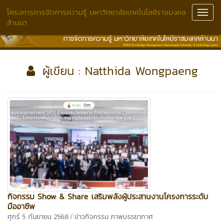
โครงการการจัดการความรู้ มหาวิทยาลัยเทคโนโลยีราชมงคล
Toggl
ล้านนา
Navig
ผู้เขียน : Natthida Wongpaeng
กิจกรรม Show & Share เสริมพลังผู้ประสานงานโครงการระดับ
มืออาชีพ
/
ศุกร์ 5 กันยายน 2568
ข่าวกิจกรรม
ภาพบรรยากาศ