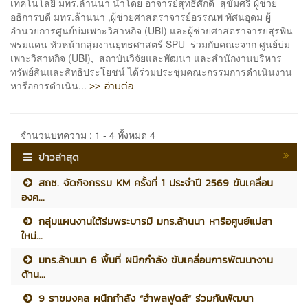
เทคโนโลยี มทร.ล้านนา นำโดย อาจารย์สุทธิศักดิ์ สุขัมศรี ผู้ช่วย
อธิการบดี มทร.ล้านนา ,ผู้ช่วยศาสตราจารย์อรรณพ ทัศนอุดม ผู้
อำนวยการศูนย์บ่มเพาะวิสาหกิจ (UBI) และผู้ช่วยศาสตราจารยสุรพิน
พรมแดน หัวหน้ากลุ่มงานยุทธศาสตร์ SPU ร่วมกับคณะจาก ศูนย์บ่ม
เพาะวิสาหกิจ (UBI), สถาบันวิจัยและพัฒนา และสำนักงานบริหาร
ทรัพย์สินและสิทธิประโยชน์ ได้ร่วมประชุมคณะกรรมการดำเนินงาน
>> อ่านต่อ
หารือการดำเนิน...
จำนวนบทความ : 1 - 4 ทั้งหมด 4
ข่าวล่าสุด
สถช. จัดกิจกรรม KM ครั้งที่ 1 ประจำปี 2569 ขับเคลื่อน
องค...
กลุ่มแผนงานใต้ร่มพระบารมี มทร.ล้านนา หารือศูนย์แม่สา
ใหม่...
มทร.ล้านนา 6 พื้นที่ ผนึกกำลัง ขับเคลื่อนการพัฒนางาน
ด้าน...
9 ราชมงคล ผนึกกำลัง “อำพลฟูดส์” ร่วมกันพัฒนา