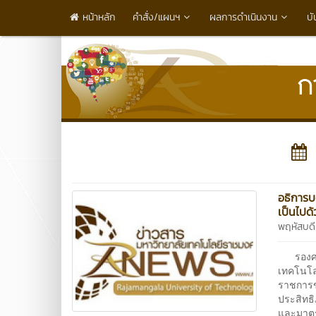
หน้าหลัก
คำสั่ง/แผนฯ
ผลการดำเนินงาน
บั
อธิการบ
เป็นไปด
พฤหัสบดี
รองศาสต
เทคโนโลย
ราชการข
ประสิทธ
และมาตร