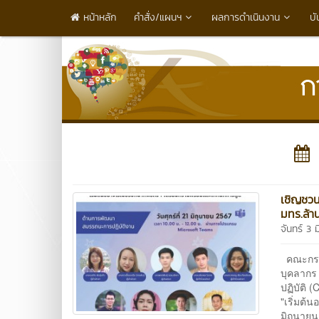
หน้าหลัก
คำสั่ง/แผนฯ
ผลการดำเนินงาน
บั
เชิญชวน
มทร.ล้า
จันทร์ 3 
คณะกรรม
บุคลากร 
ปฏิบัติ
"เริ่มต้น
มิถุนายน