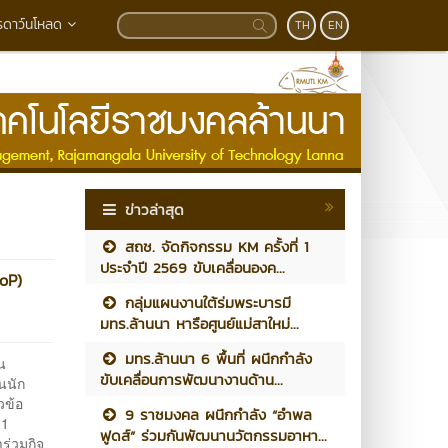
รดาว์นโหลด
TH
EN
ข่าวล่าสุด
สถช. จัดกิจกรรม KM ครั้งที่ 1
ประจำปี 2569 ขับเคลื่อนองค...
CoP)
กลุ่มแผนงานใต้ร่มพระบารมี
มทร.ล้านนา หารือศูนย์แม่สาใหม่...
มทร.ล้านนา 6 พื้นที่ ผนึกกำลัง
น
ขับเคลื่อนการพัฒนางานด้าน...
นนัก
วข้อ
9 ราชมงคล ผนึกกำลัง “อำพล
21
ฟูดส์” ร่วมกันพัฒนานวัตกรรมอาหา...
ร่วมกิจ