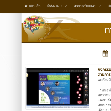
หน้าหลัก
คำสั่ง/แผนฯ
ผลการดำเนินงาน
บั
กิจกรรม
ด้านกา
พฤหัสบด
วันพุธท
มหาวิทย
แลกเปลี่
พัฒนาสม
เพิ่มปร