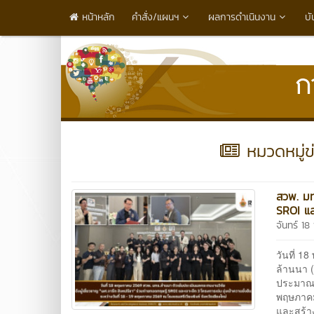
หน้าหลัก
คำสั่ง/แผนฯ
ผลการดำเนินงาน
บั
หมวดหมู่ข่
สวพ. มท
SROI แล
จันทร์ 1
วันที่ 
ล้านนา 
ประมาณ 
พฤษภาคม 
และสร้าง