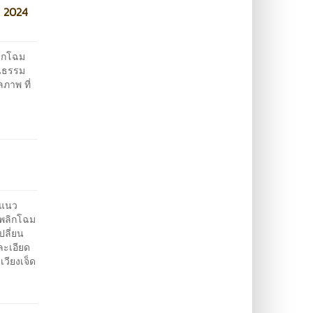
Y 2024
ลิกโฉม
ฒนธรรม
ภาพ ที่
นแนว
"พลิกโฉม
ปลี่ยน
ละเอียด
เวียงเจ็ด