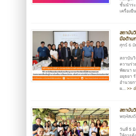
ชั้นนำร
เครื่องยื
สถาบันว
มือด้าน
ศุกร์ 6 
สถาบันว
ความร่วม
พัฒนา ม
อยุธยา 
อำนวยกา
>> อ
ผ...
สถาบันว
พฤหัสบดี
วันที่ 
ให้การต