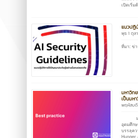
เปิดเริ่มต
แนวปฏิบ
พุธ 1 ตุ
ที่มา: 
มหาวิทย
เป็นมหาว
พฤหัสบดี
มหาวิท
อุดมศึกษ
บรรลุคว
Hunger -