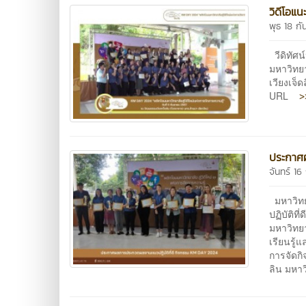
วิดีโอแ
พุธ 18 ก
วีดิทัศ
มหาวิทยา
เวียงเจ็
>
URL
ประกาศ
จันทร์ 1
มหาวิท
ปฏิบัติ
มหาวิทยา
เรียนรู้
การจัดกิ
ลิน มหาว