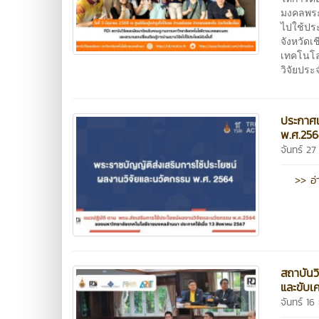
มงคลพระ
ไปใช้ประ
จังหวัดเ
เทคโนโล
วิจัยปร
ประกาศแ
พ.ศ.256
จันทร์ 2
>> อ่
สถาบันว
และขับเค
จันทร์ 1