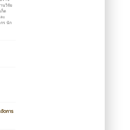
านวิจัย
เก็ด
และ
กร นัก
รจัดการ