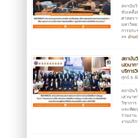
สถาบันว
ขับเคลื่
ศาสตราจ
มหาวิทย
การประชุ
>> อ่านต
สถาบันว
เสวนาทา
บริการวิ
ศุกร์ 6 
สถาบันว
เสวนาทา
วิชาการ 
และพัฒน
ร่วมงาน
งานบริก