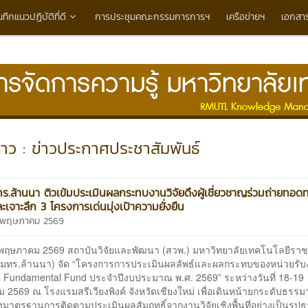
นทึกแนวปฏิบัติที่ดี
การประชุมคณะกรรมการการฯ
เครือข่ายฯ
เอกสา
าว : ข่าวประกาศประชาสัมพันธ์
ร.ล้านนา ติวเข้มประเมินผลกระทบงานวิจัยดึงผู้เชี่ยวชาญร่วมถ่ายทอด
ะเจาะลึก 3 โครงการเด่นมุ่งเป้าความยั่งยืน
8 พฤษภาคม 2569
18 พฤษภาคม 2569 สถาบันวิจัยและพัฒนา (สวพ.) มหาวิทยาลัยเทคโนโลยีรา
(มทร.ล้านนา) จัด “โครงการการประเมินผลลัพธ์และผลกระทบของหน่วยรับ
Fundamental Fund ประจำปีงบประมาณ พ.ศ. 2569” ระหว่างวันที่ 18-19
2569 ณ โรงแรมสรีเวียงพิงค์ จังหวัดเชียงใหม่ เพื่อเดินหน้ายกระดับธรรม
มาตรฐานการติดตามประเมินผลสัมฤทธิ์จากงานวิจัยเชิงพื้นที่อย่างเป็นรูปธร