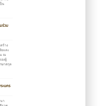
ป็น
มร่วม
สร้าง
ิจัยและ
ัน ณ
องผู้
ักษาสกุล
พระนคร
นนา
ยีราช