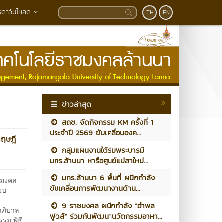
รดาว์นโหลด
TH
EN
ข่าวล่าสุด
สถช. จัดกิจกรรม KM ครั้งที่ 1
ประจำปี 2569 ขับเคลื่อนองค...
ทฤษฎี
กลุ่มแผนงานใต้ร่มพระบารมี
มทร.ล้านนา หารือศูนย์แม่สาใหม่...
มทร.ล้านนา 6 พื้นที่ ผนึกกำลัง
ชมงคล
ขับเคลื่อนการพัฒนางานด้าน...
งบ
9 ราชมงคล ผนึกกำลัง “อำพล
าภิบาล
ฟูดส์” ร่วมกันพัฒนานวัตกรรมอาหา...
รม พิธี