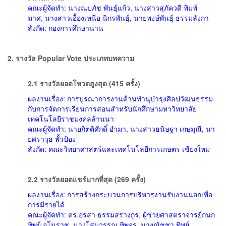
คณะผู้จัดทำ: นางณปภัช พันธุ์แก้ว, นางสาวสุภัควดี พิมพ์
มาศ, นางสาวเอื้องเหนือ นิกรพันธุ์, นายพงษ์พันธุ์ ธรรมลังกา
สังกัด: กองการศึกษาน่าน
2. รางวัล Popular Vote ประเภทบทความ
2.1 รางวัลยอดโหวตสูงสุด (415 ครั้ง)
ผลงานเรื่อง: การบูรณาการงานด้านทำนุบำรุงศิลปวัฒนธรรม
กับการจัดการเรียนการสอนสำหรับนักศึกษามหาวิทยาลัย
เทคโนโลยีราชมงคลล้านนา
คณะผู้จัดทำ: นายกิตติศักดิ์ อำมา, นางสาวธนิษฐา เกษมุณี, นา
ยศราวุธ พั้วป้อง
สังกัด: คณะวิทยาศาสตร์และเทคโนโลยีการเกษตร เชียงใหม่
2.2 รางวัลยอดแชร์มากที่สุด (269 ครั้ง)
ผลงานเรื่อง: การสร้างกระบวนการบริหารงานรับงานนอกเพื่อ
การมีรายได้
คณะผู้จัดทำ: ดร.อรสา ธรรมสรางกูร, ผู้ช่วยศาสตราจารย์กนก
ทิพย์ อโนราช, นางโสมวรรณ ทิพจร, นางณัชชา ทิพย์