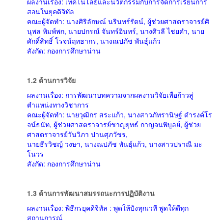
ผลงานเรื่อง: เทคโนโลยีและนวัตกรรมกับการจัดการเรียนการ
สอนในยุคดิจิทัล
คณะผู้จัดทำ: นางศิริลักษณ์ นรินทร์รัตน์, ผู้ช่วยศาสตราจารย์ศิ
นุพล พิมพ์พก, นายปกรณ์ จันทร์อินทร์, นางศิวลี ไชยคำ, นาย
ศักดิ์สิทธิ์ โรจน์ฤทธากร, นางณปภัช พันธุ์แก้ว
สังกัด: กองการศึกษาน่าน
1.2 ด้านการวิจัย
ผลงานเรื่อง: การพัฒนาบทความจากผลงานวิจัยเพื่อก้าวสู่
ตำแหน่งทางวิชาการ
คณะผู้จัดทำ: นายวุฒิกร สระแก้ว, นางสาวภัทรานิษฐ์ ดำรงค์โร
จน์ธนัท, ผู้ช่วยศาสตราจารย์ชาญยุทธ์ กาญจนพิบูลย์, ผู้ช่วย
ศาสตราจารย์วันวิภา ปานศุภวัชร,
นายธีรวิชญ์ วงษา, นางณปภัช พันธุ์แก้ว, นางสาวปราณี มะ
โนวร
สังกัด: กองการศึกษาน่าน
1.3 ด้านการพัฒนาสมรรถนะการปฏิบัติงาน
ผลงานเรื่อง: พิธีกรยุคดิจิทัล : พูดให้ปังทุกเวที พูดให้ดีทุก
สถานการณ์