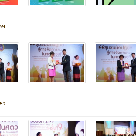
59
559