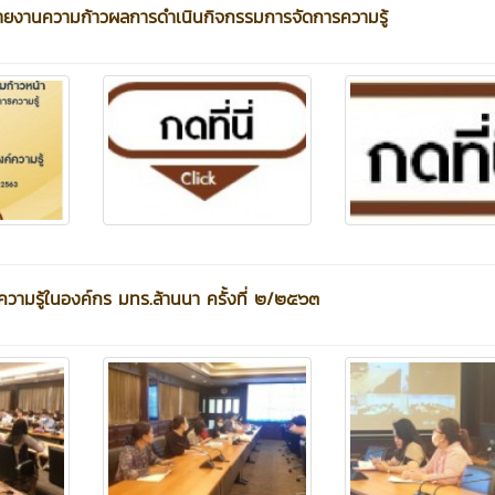
ลรายงานความก้าวผลการดำเนินกิจกรรมการจัดการความรู้
วามรู้ในองค์กร มทร.ล้านนา ครั้งที่ ๒/๒๕๖๓